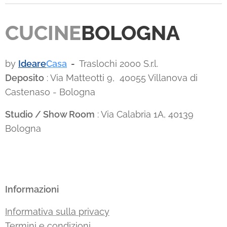
CUCINE
BOLOGNA
by
Ideare
Casa
-
Traslochi 2000 S.r.l.
Deposito
: Via Matteotti 9, 40055 Villanova di
Castenaso - Bologna
Studio / Show Room
: Via Calabria 1A, 40139
Bologna
Informazioni
Informativa sulla privacy
Termini e condizioni