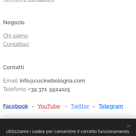
Negozio
Chi siamo
Contattaci
Contatti
Email:
info@cucinebologna.com
Telefono:
+39 371 5924125
Facebook
-
YouTube
-
Twitter
-
Telegram
Utilizziamo i cookie per consentire il corretto funzionamento
P.I./C.F. 03135881203 - REA: BO-494768 - I.R.I. di Bologna n.