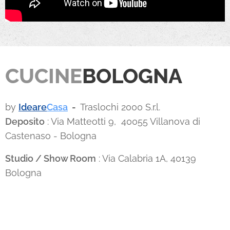
CUCINE
BOLOGNA
by
Ideare
Casa
-
Traslochi 2000 S.r.l.
Deposito
: Via Matteotti 9, 40055 Villanova di
Castenaso - Bologna
Studio / Show Room
: Via Calabria 1A, 40139
Bologna