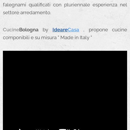
falegnami qualificati con pluriennale esperienza nel
settore arredamento.
Cucine
Bologna
by
Ideare
Casa
, propone cucine
componibili e su misura " Made in Italy "