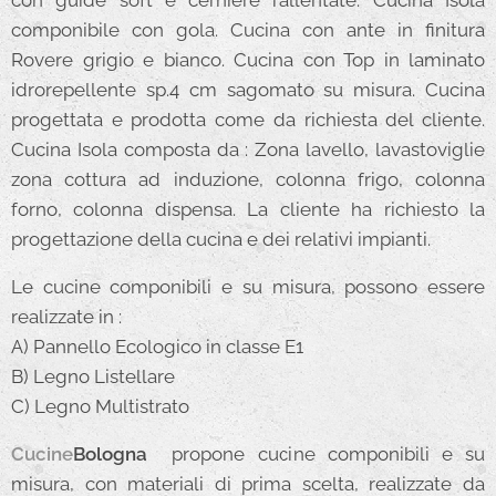
con guide soft e cerniere rallentate. Cucina Isola
componibile con gola. Cucina con ante in finitura
Rovere grigio e bianco. Cucina con Top in laminato
idrorepellente sp.4 cm sagomato su misura. Cucina
progettata e prodotta come da richiesta del cliente.
Cucina Isola composta da : Zona lavello, lavastoviglie
zona cottura ad induzione, colonna frigo, colonna
forno, colonna dispensa. La cliente ha richiesto la
progettazione della cucina e dei relativi impianti.
Le cucine componibili e su misura, possono essere
realizzate in :
A) Pannello Ecologico in classe E1
B) Legno Listellare
C) Legno Multistrato
Cucine
Bologna
propone cucine componibili e su
misura, con materiali di prima scelta, realizzate da