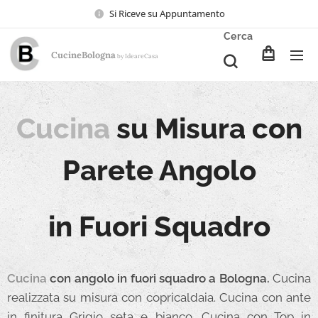
Si Riceve su Appuntamento
Cerca
CucineBologna
Ideare
Casa
by
Cucina
su Misura con
Parete Angolo
in Fuori Squadro
Cucina
con angolo in fuori squadro a Bologna.
Cucina
realizzata su misura con copricaldaia. Cucina con ante
in finitura Grigio seta e bianco. Cucina con Top in