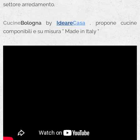
settore arredamento.
Cucine
Bologna
by
Ideare
Casa
, propone cucine
componibili e su misura " Made in Italy "