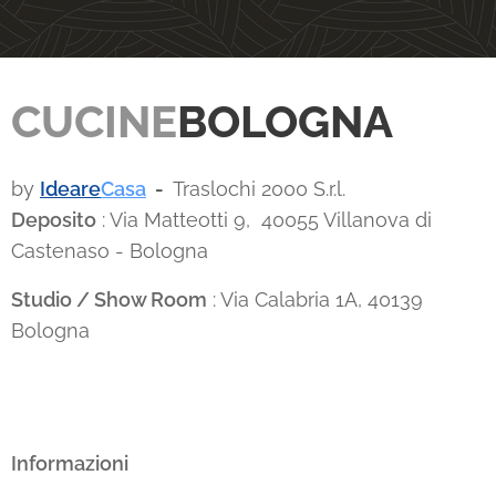
CUCINE
BOLOGNA
by
Ideare
Casa
-
Traslochi 2000 S.r.l.
Deposito
: Via Matteotti 9, 40055 Villanova di
Castenaso - Bologna
Studio / Show Room
: Via Calabria 1A, 40139
Bologna
Informazioni