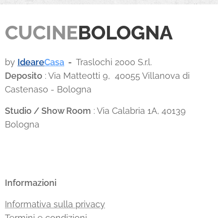
CUCINE
BOLOGNA
by
Ideare
Casa
-
Traslochi 2000 S.r.l.
Deposito
: Via Matteotti 9, 40055 Villanova di
Castenaso - Bologna
Studio / Show Room
: Via Calabria 1A, 40139
Bologna
Informazioni
Informativa sulla privacy
Termini e condizioni