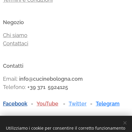
Negozio
Chi siamo
Contattaci
Contatti
Email:
info@cucinebologna.com
Telefono:
+39 371 5924125
Facebook
-
YouTube
-
Twitter
-
Telegram
Utilizziamo i cookie per consentire il corretto funzionamento
P.I./C.F. 03135881203 - REA: BO-494768 - I.R.I. di Bologna n.