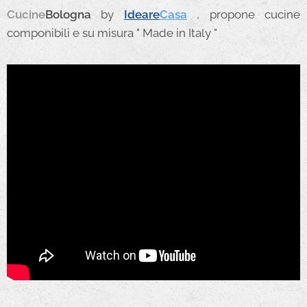
Cucine
Bologna
by
Ideare
Casa
, propone cucine
componibili e su misura " Made in Italy "