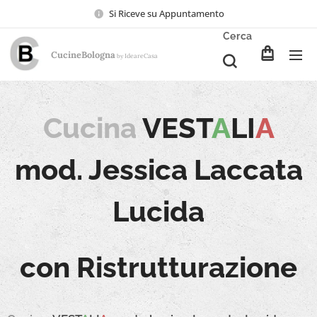
Si Riceve su Appuntamento
Cerca
CucineBologna
Ideare
Casa
by
Cucina
VEST
A
LI
A
mod. Jessica Laccata
Lucida
con Ristrutturazione