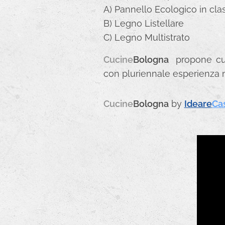
A) Pannello Ecologico in cla
B) Legno Listellare
C) Legno Multistrato
Cucine
Bologna
propone cuci
con pluriennale esperienza 
Cucine
Bologna
by
Ideare
Ca