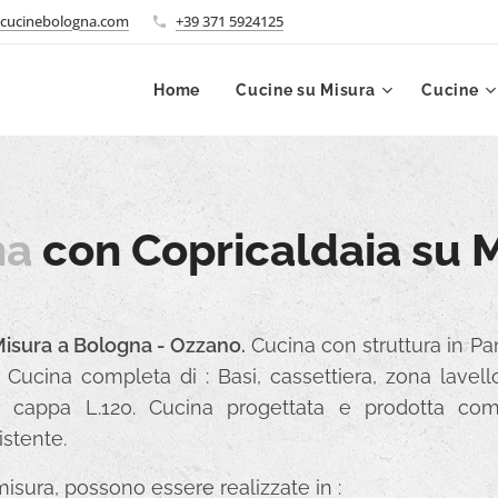
cucinebologna.com
+39 371 5924125
Home
Cucine su Misura
Cucine
na
con Copricaldaia su 
Misura a Bologna - Ozzano.
Cucina con struttura in Pa
. Cucina completa di : Basi, cassettiera, zona lavel
ili, cappa L.120. Cucina progettata e prodotta com
istente.
isura, possono essere realizzate in :