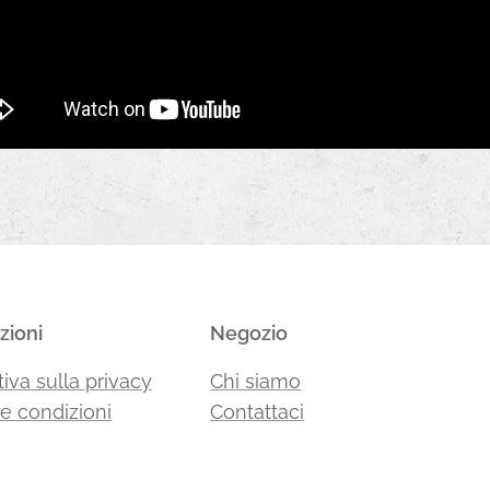
zioni
Negozio
iva sulla privacy
Chi siamo
 e condizioni
Contattaci