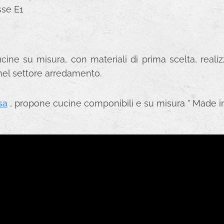
sse E1
ne su misura, con materiali di prima scelta, realizz
nel settore arredamento.
sa
, propone cucine
componibili e su misura " Made in 