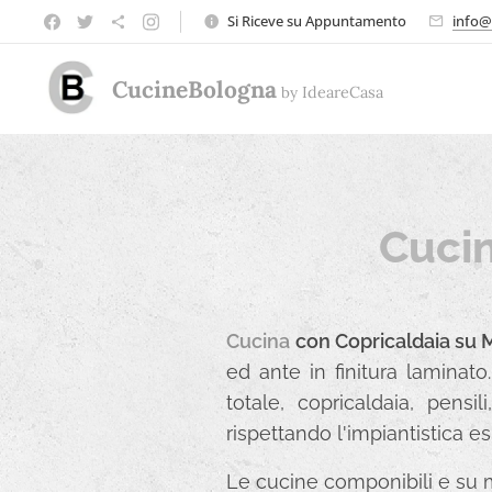
Si Riceve su Appuntamento
info@
CucineBologna
by
Ideare
Casa
Cuci
Cucina
con Copricaldaia su 
ed ante in finitura laminato
totale, copricaldaia, pens
rispettando l'impiantistica es
Le cucine componibili e su m