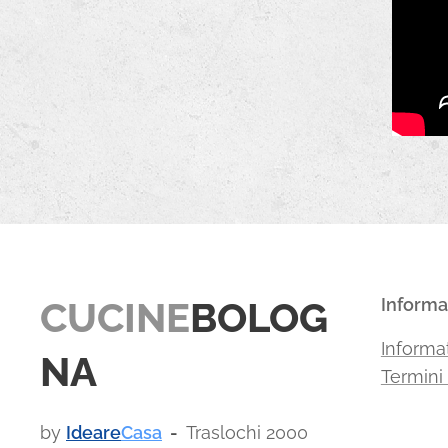
CUCINE
BOLOG
Informa
Informat
NA
Termini
by
Ideare
Casa
-
Traslochi 2000