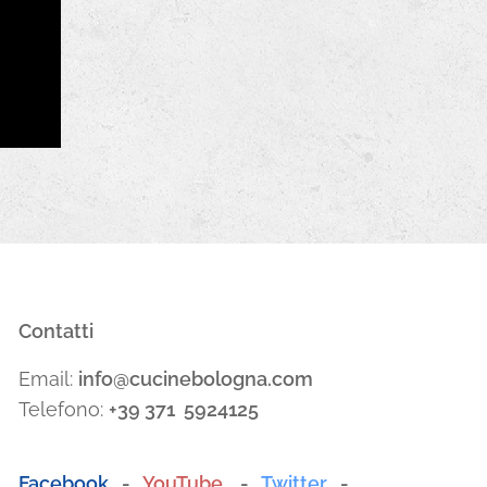
Contatti
Email:
info@cucinebologna.com
Telefono:
+39 371 5924125
Facebook
-
YouTube
-
Twitter
-