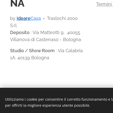
NA
Termini
by
Ideare
Casa
-
Traslochi 2000
S.r.l.
Deposito
: Via Matteotti 9, 40055
Villanova di Castenaso - Bologna
Studio / Show Room
: Via Calabria
1A, 40139 Bologna
Utilizziamo i cookie per consentire il corretto funzionamento e l
P.I./C.F. 03135881203 - REA: BO-494768 - I.R.I. di Bologna n.
per offrirti la migliore esperienza utente possibile.