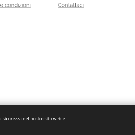
 e condizioni
Contattaci
a sicurezza del nostro sito web e
 03135881203 in data 05/07/2011 - Cap.Soc. Euro 30.000,00 I.V. - Tel: 
Cookies