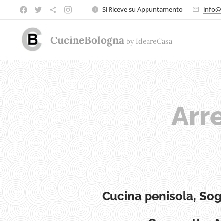
Si Riceve su Appuntamento
info@
CucineBologna
by
Ideare
Casa
Arr
Cucina penisola, So