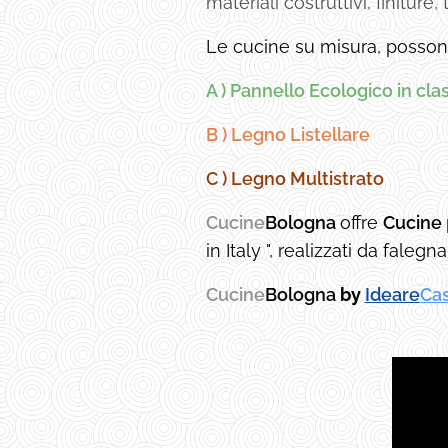
materiali costruttivi, finiture,
Le cucine su misura, possono
A ) Pannello Ecologico in cla
B ) Legno Listellare
C ) Legno Multistrato
Cucine
Bologna
offre
Cucine
in Italy ", realizzati da falegna
Cucine
Bologna
by
Ideare
Ca