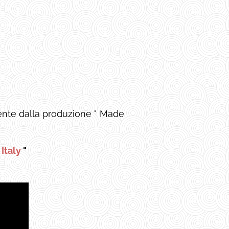
amente dalla produzione " Made
n
Italy
"