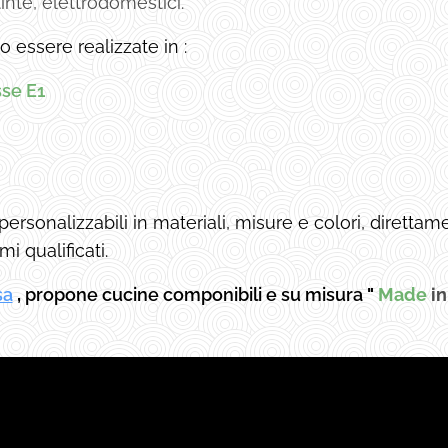
 tinte, elettrodomestici.
 essere realizzate in :
sse E1
personalizzabili in materiali, misure e colori, dirett
mi qualificati.
sa
,
propone cucine componibili e su misura
"
Made
i