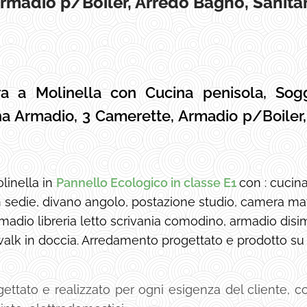
rmadio p/Boiler, Arredo Bagno, Sanitar
ra a Molinella con
Cucina penisola, Sog
a Armadio, 3 Camerette, Armadio p/Boiler, 
inella in
Pannello Ecologico in classe E1
con : cucina
n sedie, divano angolo, postazione studio, camera ma
adio libreria letto scrivania comodino, armadio disi
 walk in doccia. Arredamento progettato e prodotto su
tato e realizzato per ogni esigenza del cliente, con 