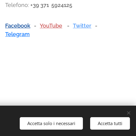
Telefono:
+39 371 5924125
Facebook
-
YouTube
-
Twitter
-
Telegram
051.780042 cell: 348.5902903 - E-mail: info@traslochi2000bo.it
Accetta solo i necessari
Accetta tutti