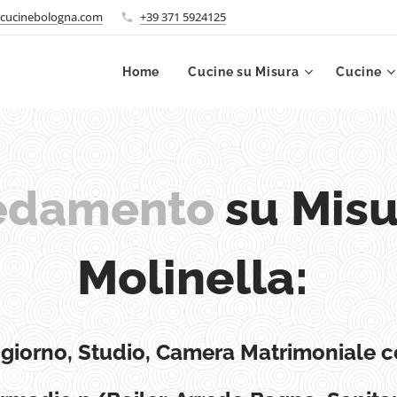
cucinebologna.com
+39 371 5924125
Home
Cucine su Misura
Cucine
su Misu
edamento
Molinella:
ggiorno, Studio, Camera Matrimoniale c