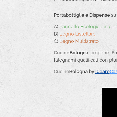
Portabottiglie e Dispense
su
A)
Pannello Ecologico in cla
B)
Legno Listellare
C)
Legno Multistrato
Cucine
Bologna
propone
Po
falegnami qualificati con pl
Cucine
Bologna
by
Ideare
Ca