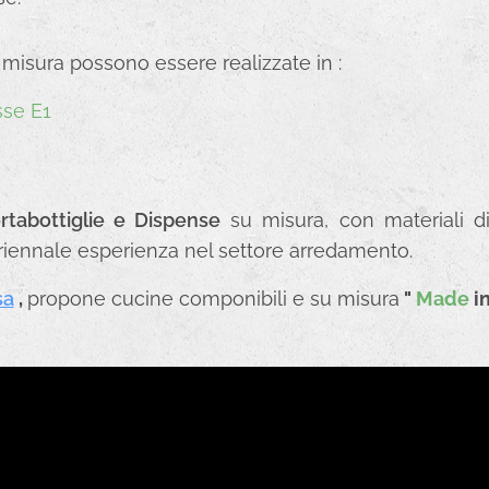
 misura possono essere realizzate in :
sse E1
rtabottiglie e Dispense
su misura, con materiali di
uriennale esperienza nel settore arredamento.
sa
,
propone cucine componibili e su misura
"
Made
i