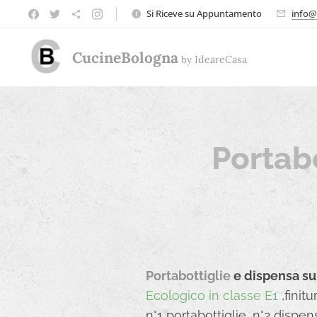
Si Riceve su Appuntamento
info@
CucineBologna
by
Ideare
Casa
Portabo
Portabottiglie
e dispensa su
Ecologico in classe E1
,finit
n°1 portabottiglie, n°2 dispen