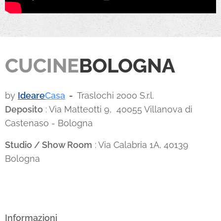
CUCINE
BOLOGNA
by
Ideare
Casa
-
Traslochi 2000 S.r.l.
Deposito
: Via Matteotti 9, 40055 Villanova di
Castenaso - Bologna
Studio / Show Room
: Via Calabria 1A, 40139
Bologna
Informazioni