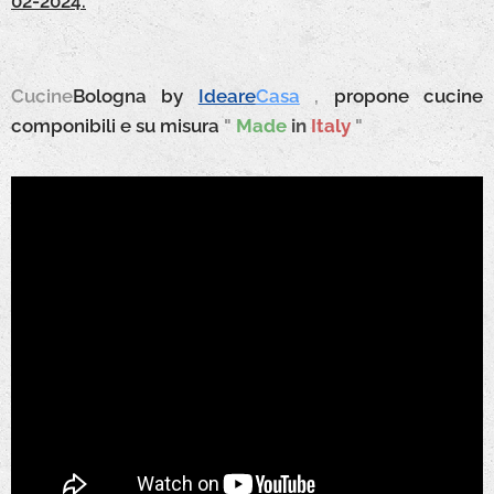
02-2024.
Cucine
Bologna
by
Ideare
Casa
,
propone cucine
componibili e su misura
"
Made
in
Italy
"