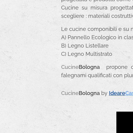
Cucine su misura progettate
scegliere : materiali costruttiv
Le cucine componibili e su m
A) Pannello Ecologico in cla
B) Legno Listellare
C) Legno Multistrato
Cucine
Bologna
propone cuc
falegnami qualificati con pl
Cucine
Bologna
by
Ideare
Ca