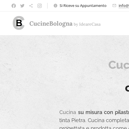
Si Riceve su Appuntamento
info@
CucineBologna
by
Ideare
Casa
Cuc
Cucina
su misura con pilas
tinta Pietra. Cucina completa 
progettata e prodotta come da