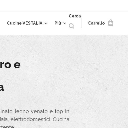
Cerca
Cucine VESTALIA
Più
Carrello
ro e
a
minato legno venato e top in
ldaia, elettrodomestici. Cucina
stente.