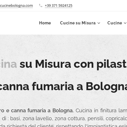
cucinebologna.com
+39 371 5924125
Home
Cucine su Misura
Cucine
ina
su Misura con pilast
canna fumaria a Bologn
tro e canna fumaria a Bologna.
Cucina in finitura la
di : basi, zona lavello, zona cottura, pensili, coprica
 richiesta del cliente, rispettando l'impiantistica esi