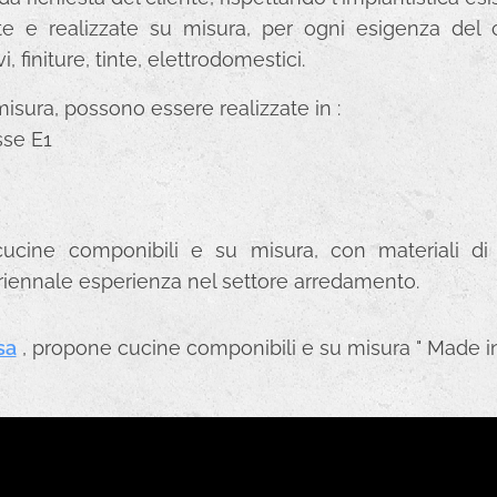
 e realizzate su misura, per ogni esigenza del cl
i, finiture, tinte, elettrodomestici.
isura, possono essere realizzate in :
sse E1
ine componibili e su misura, con materiali di p
uriennale esperienza nel settore arredamento.
sa
, propone cucine
componibili e su misura " Made in 