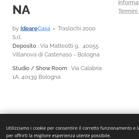
Informat
NA
Termini
by
Ideare
Casa
-
Traslochi 2000
S.r.l.
Deposito
: Via Matteotti 9, 40055
Villanova di Castenaso - Bologna
Studio / Show Room
: Via Calabria
1A, 40139 Bologna
Utilizziamo i cookie per consentire il corretto funzionamento e l
P.I./C.F. 03135881203 - REA: BO-494768 - I.R.I. di Bologna n.
per offrirti la migliore esperienza utente possibile.