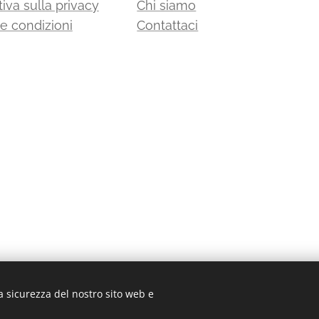
iva sulla privacy
Chi siamo
 e condizioni
Contattaci
a sicurezza del nostro sito web e
 03135881203 in data 05/07/2011 - Cap.Soc. Euro 30.000,00 I.V. - Tel: 