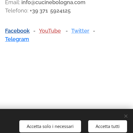
Email:
info@cucinebologna.com
Telefono:
+39 371 5924125
Facebook
-
YouTube
-
Twitter
-
Telegram
051.780042 cell: 348.5902903 - E-mail: info@traslochi2000bo.it
Accetta solo i necessari
Accetta tutti