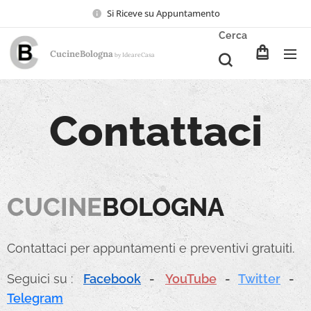
Si Riceve su Appuntamento
Cerca
CucineBologna
Ideare
Casa
by
Contattaci
CUCINE
BOLOGNA
Contattaci per appuntamenti e preventivi gratuiti.
Seguici su :
Facebook
-
YouTube
-
Twitter
-
Telegram