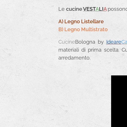
Le
cucine
VEST
A
LI
A
possono 
A) Legno Listellare
B) Legno Multistrato
Cucine
Bologna by
Ideare
C
materiali di prima scelta. C
arredamento.