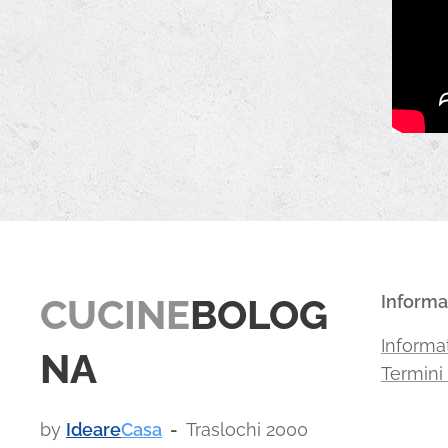
CUCINE
BOLOG
Informa
Informat
NA
Termini
by
Ideare
Casa
-
Traslochi 2000