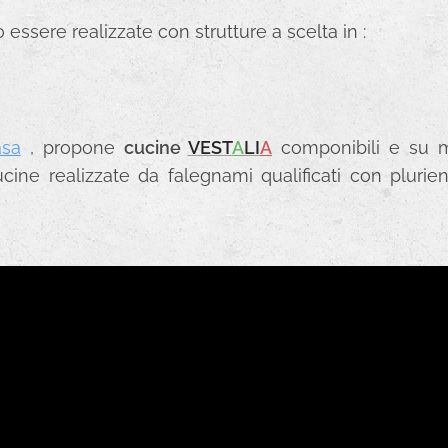
essere realizzate con strutture a scelta in :
asa
, propone
cucine
VEST
A
LI
A
componibili e su mi
ucine realizzate da falegnami qualificati con pluri