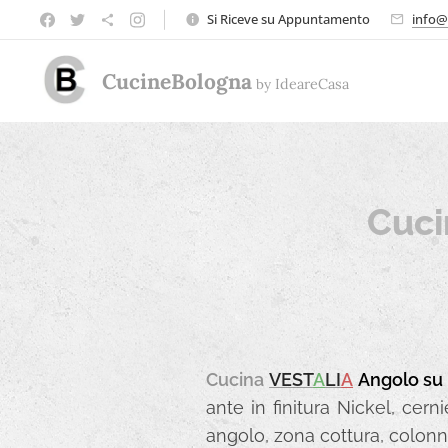
Si Riceve su Appuntamento
info@
CucineBologna
by
Ideare
Casa
Cuci
Cucina
VEST
A
LI
A
Angolo su 
ante in finitura Nickel, cern
angolo, zona cottura, colonna