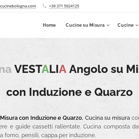
cucinebologna.com
+39 371 5924125
Home
Cucine su Misura
Cucine
na
VEST
A
LI
A
Angolo su M
con Induzione e Quarzo
Misura con Induzione e Quarzo.
Cucina su misura
con
iere e guide cassetti rallentate. Cucina composta da 
 forno, pensili, cappa per induzione.