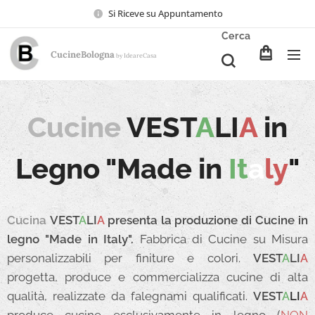
Si Riceve su Appuntamento
Cerca
CucineBologna
Ideare
Casa
by
Cucine
VEST
A
LI
A
in
Legno "Made in
It
a
ly
"
Cucina
VEST
A
LI
A
presenta la produzione di Cucine in
legno "Made in Italy".
Fabbrica di Cucine su Misura
personalizzabili per finiture e colori.
VEST
A
LI
A
progetta, produce e commercializza cucine di alta
qualità, realizzate da falegnami qualificati.
VEST
A
LI
A