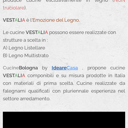
produce cucine esclusivamente in legno (
NON
truciolare
).
VEST
A
LI
A
è l'
Emozione del Legno
.
Le cucine
VEST
A
LI
A
possono essere realizzate con
strutture a scelta in :
A) Legno Listellare
B) Legno Multistrato
Cucine
Bologna
by
Ideare
Casa
, propone cucine
VEST
A
LI
A
componibili e su misura prodotte in Italia
con materiali di prima scelta. Cucine realizzate da
falegnami qualificati con pluriennale esperienza nel
settore arredamento.