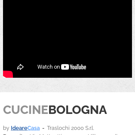
CUCINE
BOLOGNA
by
Ideare
Casa
-
Traslochi 2000 S.r.l.