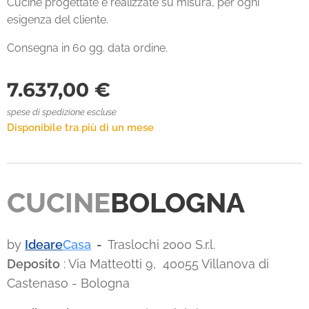
Cucine progettate e realizzate su misura, per ogni
esigenza del cliente.
Consegna in 60 gg. data ordine.
7.637,00
€
spese di spedizione escluse
Disponibile tra più di un mese
CUCINE
BOLOGNA
by
Ideare
Casa
-
Traslochi 2000 S.r.l.
Deposito
: Via Matteotti 9, 40055 Villanova di
Castenaso - Bologna