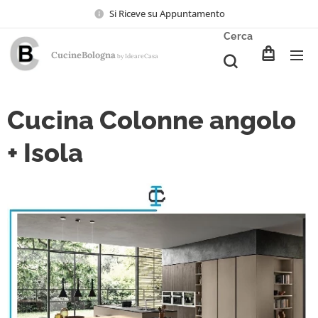
Si Riceve su Appuntamento
Cerca
CucineBologna
Ideare
Casa
by
Cucina Colonne angolo
+ Isola