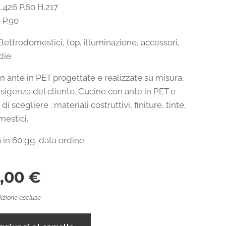
.426 P.60 H.217
0 P.90
Elettrodomestici, top, illuminazione, accessori,
die.
n ante in PET progettate e realizzate su misura,
sigenza del cliente. Cucine con ante in PET e
 di scegliere : materiali costruttivi, finiture, tinte,
mestici.
in 60 gg. data ordine.
1,00
€
izione escluse