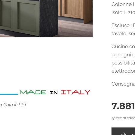
Colonne L
Isola L.21
Escluso : 
tavolo, se
Cucine co
per ogni e
possibilità
elettrodo
Consegna 
7.88
in PET Grafite tinte
a Gola in PET
spese di sped