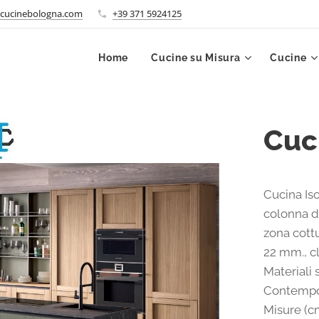
cucinebologna.com
+39 371 5924125
Home
Cucine su Misura
Cucine
Cuci
Cucina Is
colonna d
zona cottu
22 mm., cl
Materiali 
Contempo
Misure (c