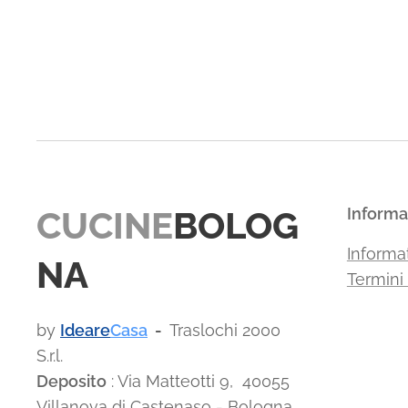
CUCINE
BOLOG
Informa
Informat
NA
Termini
by
Ideare
Casa
-
Traslochi 2000
S.r.l.
Deposito
: Via Matteotti 9, 40055
Villanova di Castenaso - Bologna