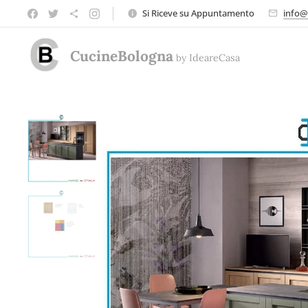
Si Riceve su Appuntamento
info@
CucineBologna
by
Ideare
Casa