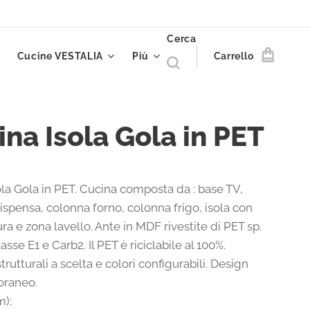
Cerca
Cucine VESTALIA
Più
Carrello
na Isola Gola in PET
ola Gola in PET. Cucina composta da : base TV,
ispensa, colonna forno, colonna frigo, isola con
ra e zona lavello. Ante in MDF rivestite di PET sp.
asse E1 e Carb2. Il PET è riciclabile al 100%.
strutturali a scelta e colori configurabili. Design
raneo.
m):