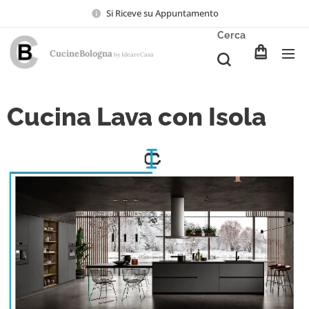
Si Riceve su Appuntamento
Cerca
CucineBologna
Ideare
Casa
by
Cucina Lava con Isola