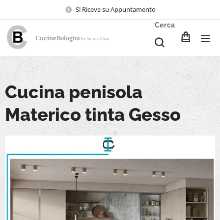
Si Riceve su Appuntamento
Cerca
CucineBologna
Ideare
Casa
by
Cucina penisola
Materico tinta Gesso