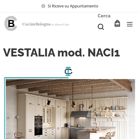
Si Riceve su Appuntamento
Cerca
CucineBologna
Ideare
Casa
by
VESTALIA mod. NACI1