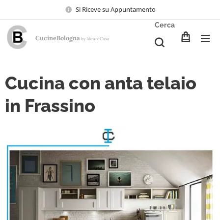
Si Riceve su Appuntamento
Cerca
CucineBologna
Ideare
Casa
by
Cucina con anta telaio
in Frassino