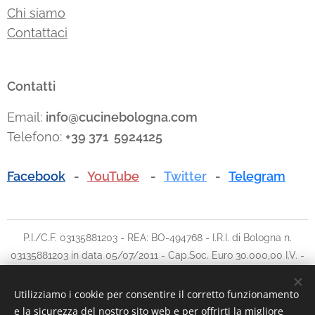
Chi siamo
Contattaci
Contatti
Email:
info@cucinebologna.com
Telefono:
+39 371 5924125
Facebook
-
YouTube
-
Twitter
-
Telegram
P.I./C.F. 03135881203 - REA: BO-494768 - I.R.I. di Bologna n.
03135881203 in data 05/07/2011 - Cap.Soc. Euro 30.000,00 I.V. -
Tel: 051.780042 cell: 348.5902903 - E-mail:
info@traslochi2000bo.it
Utilizziamo i cookie per consentire il corretto funzionamento
e la sicurezza del nostro sito web e per offrirti la migliore