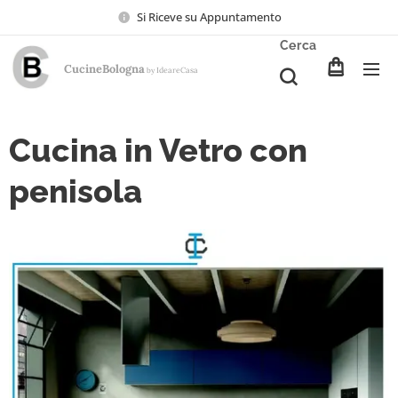
Si Riceve su Appuntamento
Cerca
CucineBologna
Ideare
Casa
by
Cucina in Vetro con
penisola