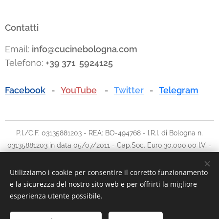
Contatti
Email:
info@cucinebologna.com
Telefono:
+39 371 5924125
Facebook
-
YouTube
-
Twitter
-
Telegram
P.I./C.F. 03135881203 - REA: BO-494768 - I.R.I. di Bologna n.
03135881203 in data 05/07/2011 - Cap.Soc. Euro 30.000,00 I.V. -
Tel: 051.780042 cell: 348.5902903 - E-mail:
info@traslochi2000bo.it
Utilizziamo i cookie per consentire il corretto funzionamento
e la sicurezza del nostro sito web e per offrirti la migliore
Cookies
esperienza utente possibile.