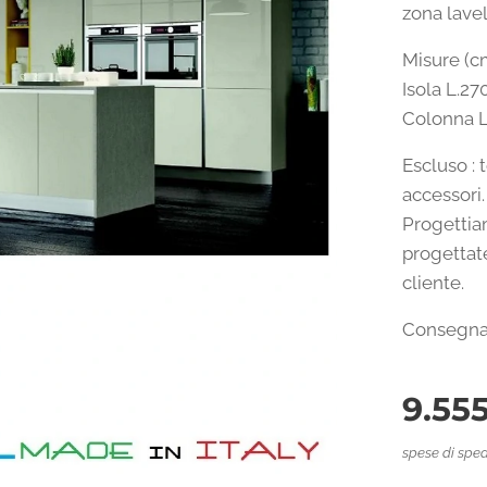
zona lave
Misure (c
Isola L.27
Colonna L
Escluso : 
accessori.
Progettia
progettate
cliente.
Consegna 
9.55
spese di sped