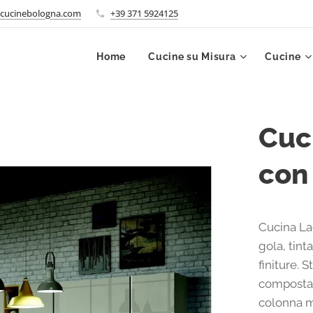
cucinebologna.com
+39 371 5924125
Home
Cucine su Misura
Cucine
Cuc
con 
Cucina La
gola, tint
finiture. 
composta d
colonna m