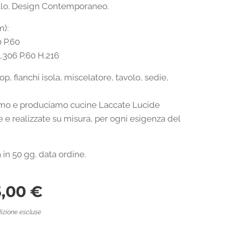
llo. Design Contemporaneo.
m):
0 P.60
.306 P.60 H.216
top, fianchi isola, miscelatore, tavolo, sedie,
mo e produciamo cucine Laccate Lucide
 e realizzate su misura, per ogni esigenza del
in 50 gg. data ordine.
5,00
€
izione escluse