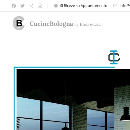
Si Riceve su Appuntamento
info@
CucineBologna
by
Ideare
Casa