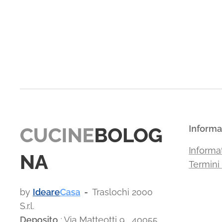
CUCINE
BOLOG
Informa
Informat
NA
Termini
by
Ideare
Casa
-
Traslochi 2000
S.r.l.
Deposito
: Via Matteotti 9, 40055