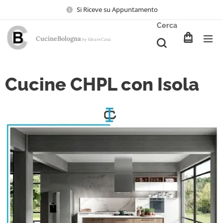
Si Riceve su Appuntamento
Cerca
CucineBologna
Ideare
Casa
by
Cucine CHPL con Isola