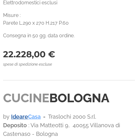
Elettrodomestici esclusi
Misure :
Parete L.290 x 270 H.217 P.60
Consegna in 50 gg. data ordine.
22.228,00
€
spese di spedizione escluse
CUCINE
BOLOGNA
by
Ideare
Casa
-
Traslochi 2000 S.r.l.
Deposito
: Via Matteotti 9, 40055 Villanova di
Castenaso - Bologna