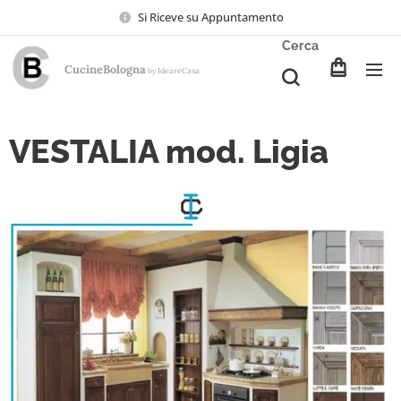
Si Riceve su Appuntamento
Cerca
CucineBologna
Ideare
Casa
by
VESTALIA mod. Ligia