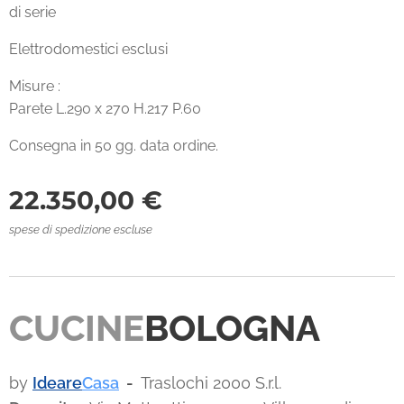
di serie
Elettrodomestici esclusi
Misure :
Parete L.290 x 270 H.217 P.60
Consegna in 50 gg. data ordine.
22.350,00
€
spese di spedizione escluse
CUCINE
BOLOGNA
by
Ideare
Casa
-
Traslochi 2000 S.r.l.