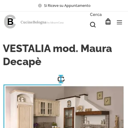
Si Riceve su Appuntamento
Cerca
CucineBologna
Ideare
Casa
by
VESTALIA mod. Maura
Decapè