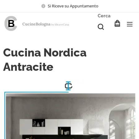
Si Riceve su Appuntamento
Cerca
CucineBologna
Ideare
Casa
by
Cucina Nordica
Antracite