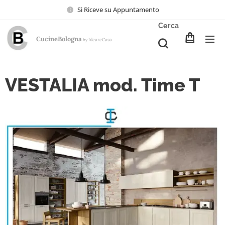
Si Riceve su Appuntamento
Cerca
CucineBologna
Ideare
Casa
by
VESTALIA mod. Time T