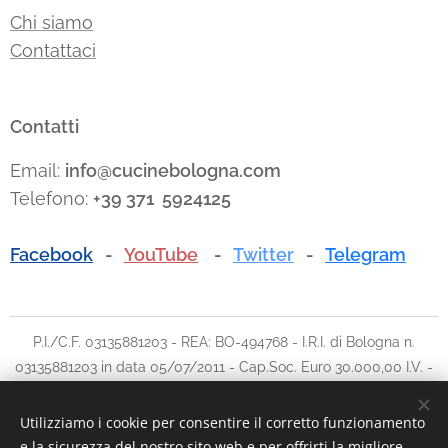
Chi siamo
Contattaci
Contatti
Email:
info@cucinebologna.com
Telefono:
+39 371 5924125
Facebook
-
YouTube
-
Twitter
-
Telegram
P.I./C.F. 03135881203 - REA: BO-494768 - I.R.I. di Bologna n.
03135881203 in data 05/07/2011 - Cap.Soc. Euro 30.000,00 I.V. -
Tel: 051.780042 cell: 348.5902903 - E-mail:
info@traslochi2000bo.it
Utilizziamo i cookie per consentire il corretto funzionamento
e la sicurezza del nostro sito web e per offrirti la migliore