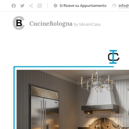
Si Riceve su Appuntamento
info@
CucineBologna
by
Ideare
Casa