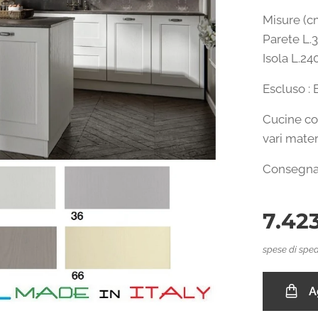
Misure (c
Parete L.
Isola L.24
Escluso : 
Cucine com
vari mater
Consegna 
7.42
spese di sped
A