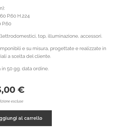
m):
360 P.60 H.224
0 P.60
Elettrodomestici, top, illuminazione, accessori.
ponibili e su misura, progettate e realizzate in
iali a scelta del cliente.
in 50 gg. data ordine.
3,00
€
izione escluse
ggiungi al carrello