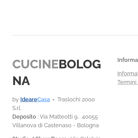
CUCINE
BOLOG
Informa
Informat
NA
Termini
by
Ideare
Casa
-
Traslochi 2000
S.r.l.
Deposito
: Via Matteotti 9, 40055
Villanova di Castenaso - Bologna