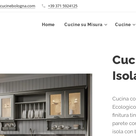
cucinebologna.com
+39 371 5924125
Home
Cucine su Misura
Cucine
Cuc
Isol
Cucina con
Ecologico 
finitura t
parete con
isola con 