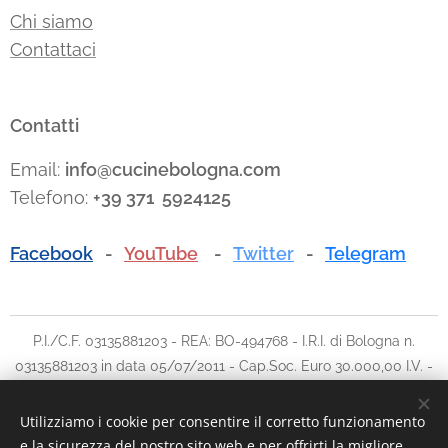
Chi siamo
Contattaci
Contatti
Email:
info@cucinebologna.com
Telefono:
+39 371 5924125
Facebook
-
YouTube
-
Twitter
-
Telegram
P.I./C.F. 03135881203 - REA: BO-494768 - I.R.I. di Bologna n.
03135881203 in data 05/07/2011 - Cap.Soc. Euro 30.000,00 I.V. -
Tel: 051.780042 cell: 348.5902903 - E-mail:
info@traslochi2000bo.it
Utilizziamo i cookie per consentire il corretto funzionamento
e la sicurezza del nostro sito web e per offrirti la migliore