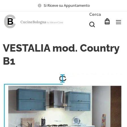
Si Riceve su Appuntamento
Cerca
CucineBologna
Ideare
Casa
by
VESTALIA mod. Country
B1