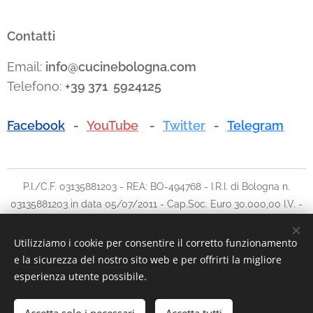
Contatti
Email:
info@cucinebologna.com
Telefono:
+39 371 5924125
Facebook
-
YouTube
-
Twitter
-
Telegram
P.I./C.F. 03135881203 - REA: BO-494768 - I.R.I. di Bologna n.
03135881203 in data 05/07/2011 - Cap.Soc. Euro 30.000,00 I.V. -
Tel: 051.780042 cell: 348.5902903 - E-mail:
info@traslochi2000bo.it
Utilizziamo i cookie per consentire il corretto funzionamento
e la sicurezza del nostro sito web e per offrirti la migliore
Cookies
esperienza utente possibile.
Aggiungi al carrello