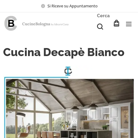
Si Riceve su Appuntamento
Cerca
CucineBologna
Ideare
Casa
by
Cucina Decapè Bianco