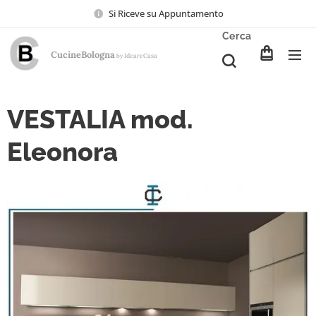
Si Riceve su Appuntamento
Cerca
CucineBologna
Ideare
Casa
by
VESTALIA mod.
Eleonora