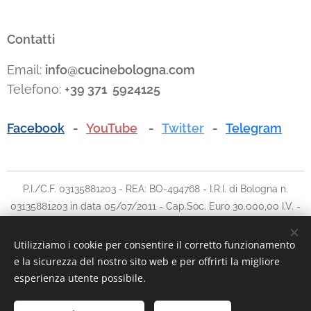
Contatti
Email:
info@cucinebologna.com
Telefono:
+39 371 5924125
Facebook
-
YouTube
-
Twitter
-
Telegram
P.I./C.F. 03135881203 - REA: BO-494768 - I.R.I. di Bologna n.
03135881203 in data 05/07/2011 - Cap.Soc. Euro 30.000,00 I.V. -
Tel: 051.780042 cell: 348.5902903 - E-mail:
info@traslochi2000bo.it
Utilizziamo i cookie per consentire il corretto funzionamento
e la sicurezza del nostro sito web e per offrirti la migliore
Cookies
esperienza utente possibile.