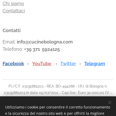
Chi siamo
Contattaci
Contatti
Email:
info@cucinebologna.com
Telefono:
+39 371 5924125
Facebook
-
YouTube
-
Twitter
-
Telegram
P.I./C.F. 03135881203 - REA: BO-494768 - I.R.I. di Bologna n.
03135881203 in data 05/07/2011 - Cap.Soc. Euro 30.000,00 I.V. -
Tel: 051.780042 cell: 348.5902903 - E-mail:
info@traslochi2000bo.it
Utilizziamo i cookie per consentire il corretto funzionamento
e la sicurezza del nostro sito web e per offrirti la migliore
Cookies