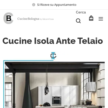
Si Riceve su Appuntamento
Cerca
CucineBologna
Ideare
Casa
by
Cucine Isola Ante Telaio