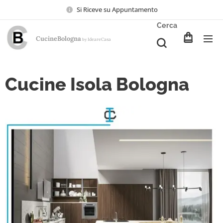
Si Riceve su Appuntamento
Cerca
CucineBologna
Ideare
Casa
by
Cucine Isola Bologna