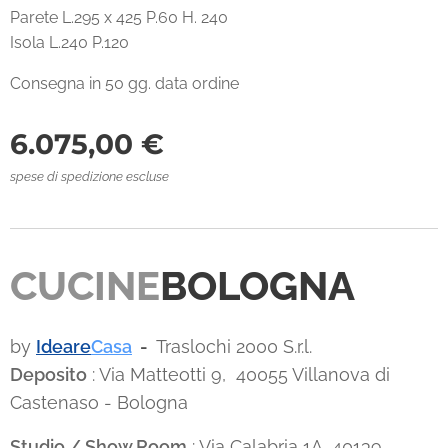
Parete L.295 x 425 P.60 H. 240
Isola L.240 P.120
Consegna in 50 gg. data ordine
6.075,00
€
spese di spedizione escluse
CUCINE
BOLOGNA
by
Ideare
Casa
-
Traslochi 2000 S.r.l.
Deposito
: Via Matteotti 9, 40055 Villanova di
Castenaso - Bologna
Studio / Show Room
: Via Calabria 1A, 40139