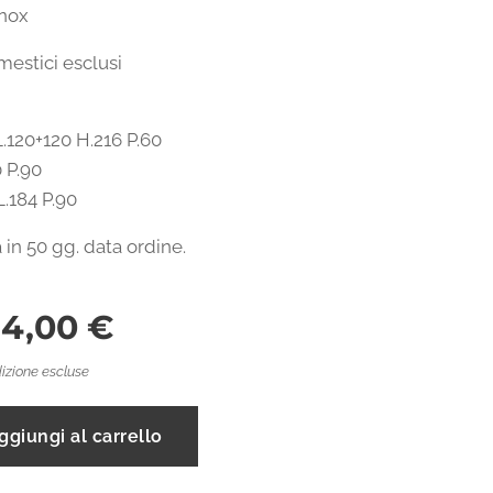
inox
mestici esclusi
.120+120 H.216 P.60
0 P.90
.184 P.90
in 50 gg. data ordine.
84,00
€
izione escluse
ggiungi al carrello