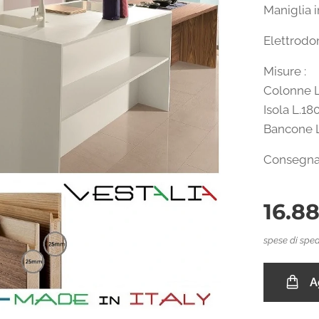
Maniglia 
Elettrodo
Misure :
Colonne L
Isola L.18
Bancone L
Consegna 
16.8
spese di sped
A