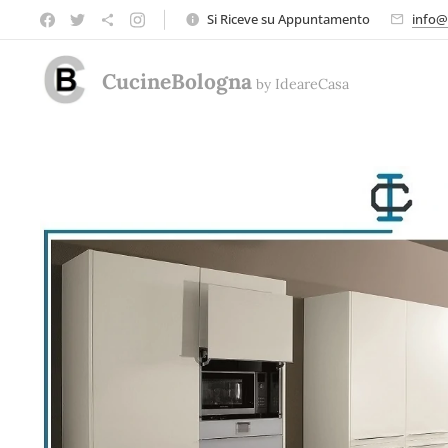
Si Riceve su Appuntamento
info@
CucineBologna
by
Ideare
Casa