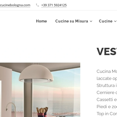
cucinebologna.com
+39 371 5924125
Home
Cucine su Misura
Cucine
VES
Cucina Mo
laccate o
Struttura 
Cerniere 
Cassetti e
Piedi e zo
Top in Cor