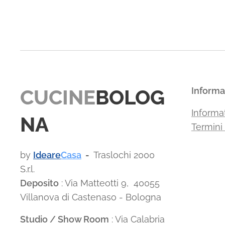
CUCINE
BOLOG
Informa
Informat
NA
Termini
by
Ideare
Casa
-
Traslochi 2000
S.r.l.
Deposito
: Via Matteotti 9, 40055
Villanova di Castenaso - Bologna
Studio / Show Room
: Via Calabria