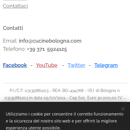
Contattaci
Contatti
Email:
info@cucinebologna.com
Telefono:
+39 371 5924125
Facebook
-
YouTube
-
Twitter
-
Telegram
P.I./C.F. 03135881203 - REA: BO-494768 - I.R.I. di Bologna n.
03135881203 in data 05/07/2011 - Cap.Soc. Euro 30.000,00 I.V. -
Tel: 051.780042 cell: 348.5902903 - E-mail:
info@traslochi2000bo.it
Utilizziamo i cookie per consentire il corretto funzionamento
e la sicurezza del nostro sito web e per offrirti la migliore
Cookies
esperienza utente possibile.