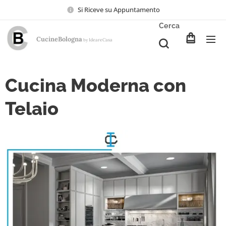
Si Riceve su Appuntamento
Cerca
CucineBologna
Ideare
Casa
by
Cucina Moderna con
Telaio