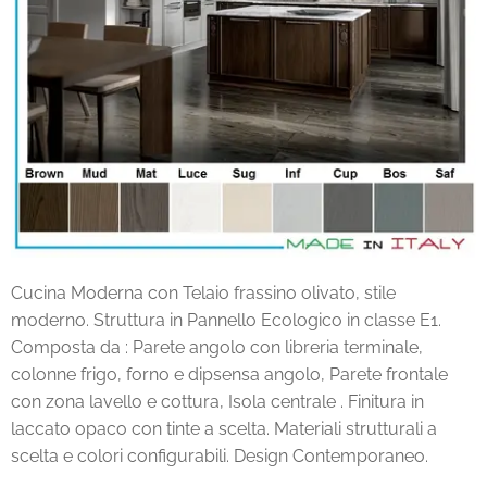
Cucina Moderna con Telaio frassino olivato, stile
moderno. Struttura in Pannello Ecologico in classe E1.
Composta da : Parete angolo con libreria terminale,
colonne frigo, forno e dipsensa angolo, Parete frontale
con zona lavello e cottura, Isola centrale . Finitura in
laccato opaco con tinte a scelta. Materiali strutturali a
scelta e colori configurabili. Design Contemporaneo.