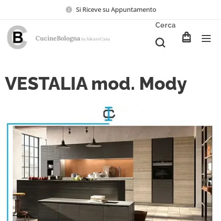
Si Riceve su Appuntamento
Cerca
CucineBologna
Ideare
Casa
by
VESTALIA mod. Mody