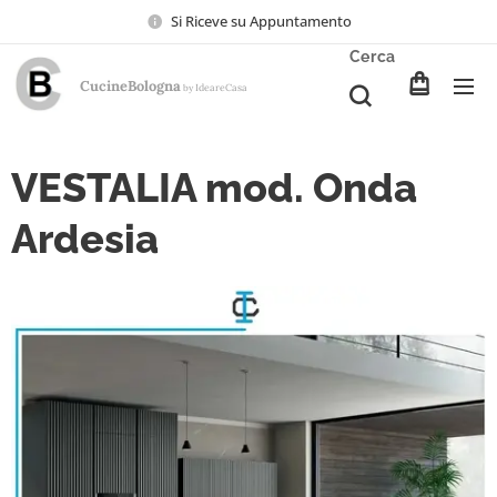
Si Riceve su Appuntamento
Cerca
CucineBologna
Ideare
Casa
by
VESTALIA mod. Onda
Ardesia