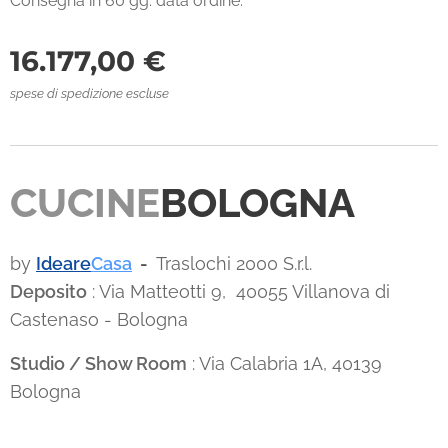
Consegna in 60 gg. data ordine.
16.177,00
€
spese di spedizione escluse
CUCINE
BOLOGNA
by
Ideare
Casa
-
Traslochi 2000 S.r.l.
Deposito
: Via Matteotti 9, 40055 Villanova di
Castenaso - Bologna
Studio / Show Room
: Via Calabria 1A, 40139
Bologna