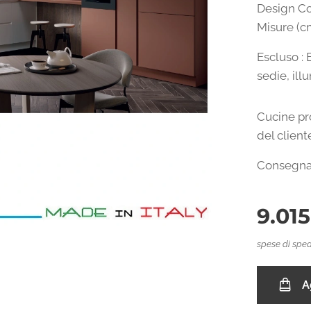
Design C
Misure (cm
Escluso : 
sedie, ill
Cucine pr
del client
Consegna 
9.01
spese di sped
A