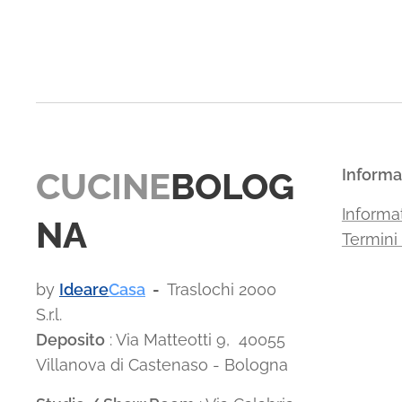
CUCINE
BOLOG
Informa
Informat
NA
Termini
by
Ideare
Casa
-
Traslochi 2000
S.r.l.
Deposito
: Via Matteotti 9, 40055
Villanova di Castenaso - Bologna