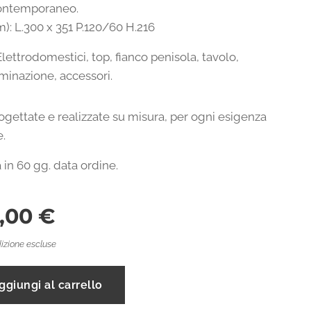
ontemporaneo.
): L.300 x 351 P.120/60 H.216
Elettrodomestici, top, fianco penisola, tavolo,
uminazione, accessori.
ogettate e realizzate su misura, per ogni esigenza
e.
in 60 gg. data ordine.
5,00
€
izione escluse
ggiungi al carrello