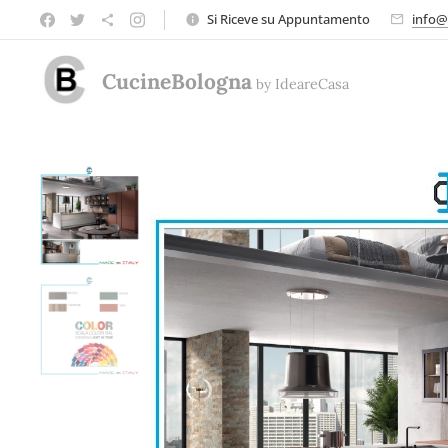
Si Riceve su Appuntamento
info@
CucineBologna
by
Ideare
Casa