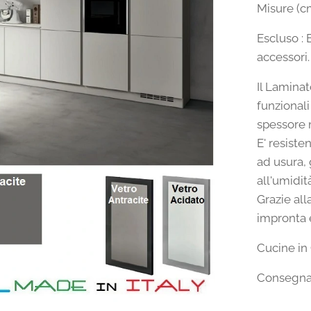
Misure (cm
Escluso : 
accessori.
Il Lamina
funzionali
spessore m
E' resiste
ad usura, 
all'umidit
Grazie all
impronta 
Cucine in 
Consegna 