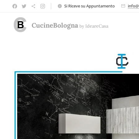
Si Riceve su Appuntamento
info@
CucineBologna
by
Ideare
Casa