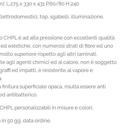
): L.275 x 330 x 431 P.60/80 H.240
Elettrodomestici, top, sgabelli, illuminazione,
to CHPL è ad alta pressione con eccellenti qualità
 ed estetiche, con numerosi strati di fibre ed uno
olto superiore rispetto agli altri laminati.
nte agli agenti chimici ed al calore, non è soggetto
graffi ed impatti, è resistente al vapore e
à.
a finitura superficiale opaca, risulta essere anti
ed antibatterico.
CHPL personalizzabili in misure e colori.
in 50 gg. data ordine.