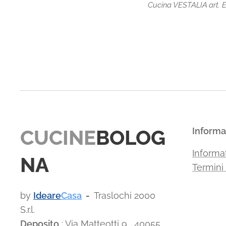
Cucina VESTALIA art. 
CUCINE
BOLOG
Informa
Informat
NA
Termini
by
Ideare
Casa
-
Traslochi 2000
S.r.l.
Deposito
: Via Matteotti 9, 40055