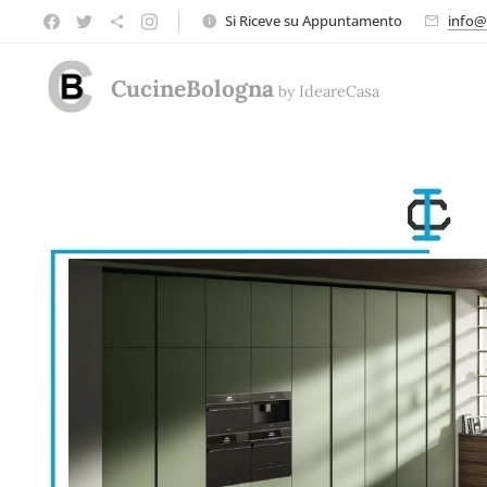
Si Riceve su Appuntamento
info@
CucineBologna
by
Ideare
Casa