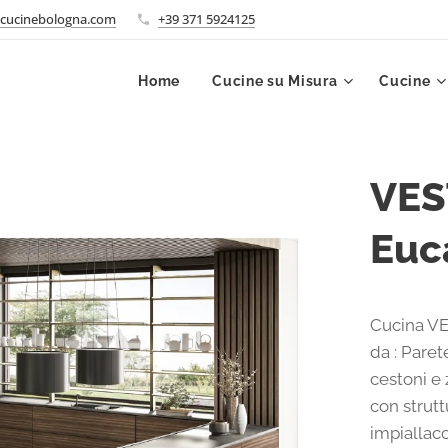
cucinebologna.com
+39 371 5924125
Home
Cucine su Misura
Cucine
VES
Euc
Cucina VE
da : Paret
cestoni e 
con struttu
impiallac