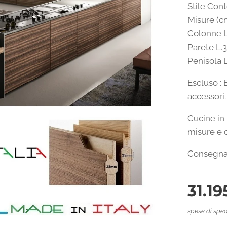
Stile Con
Misure (c
Colonne L
Parete L.
Penisola 
Escluso : 
accessori.
Cucine in 
misure e c
Consegna 
31.19
spese di sped