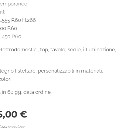
temporaneo.
m):
.555 P.60 H.266
300 P.60
L.450 P.60
Elettrodomestici, top, tavolo, sedie, illuminazione,
legno listellare, personalizzabili in materiali,
olori.
in 60 gg. data ordine.
5,00
€
izione escluse