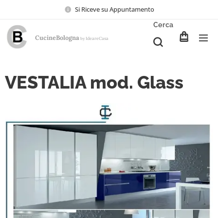
Si Riceve su Appuntamento
Cerca
CucineBologna
Ideare
Casa
by
VESTALIA mod. Glass